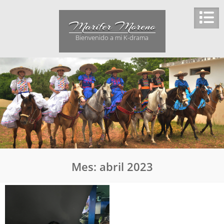
Saltar
al
Marifer Moreno
contenido
Bienvenido a mi K-drama
Mes:
abril 2023